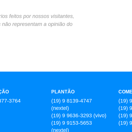
s feitos por nossos visitantes,
s não representam a opinião do
ÇÃO
PLANTÃO
COME
877-3764
(19) 9 8139-4747
(19) 
(nextel)
(19) 
(19) 9 9636-3293 (vivo)
(19) 
(19) 9 9153-5653
(19) 
(nextel)