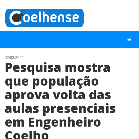
02/02/2021
Pesquisa mostra
NOTÍCIAS
que população
LISTA DIGITAL
aprova volta das
TELEFONES ÚTEIS
CONTATO
aulas presenciais
ANUNCIE
em Engenheiro
Coelho
BUSCAR