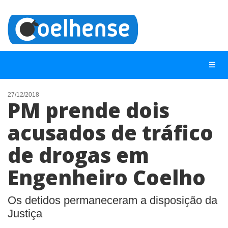
27/12/2018
PM prende dois
NOTÍCIAS
acusados de tráfico
LISTA DIGITAL
de drogas em
TELEFONES ÚTEIS
CONTATO
Engenheiro Coelho
ANUNCIE
Os detidos permaneceram a disposição da
Justiça
BUSCAR