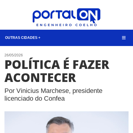
OUTRAS CIDADES +
NOTÍCIAS
26/05/2026
POLÍTICA É FAZER
LISTA DIGITAL
ACONTECER
TELEFONES ÚTEIS
CONTATO
Por Vinicius Marchese, presidente
ANUNCIE
licenciado do Confea
BUSCAR