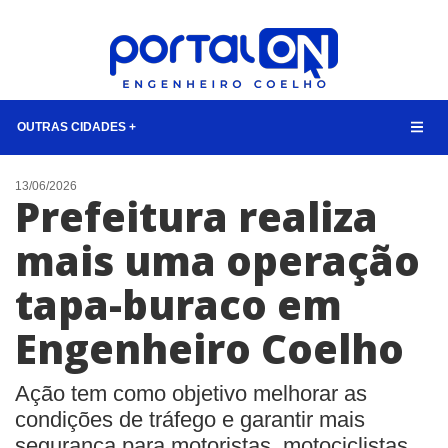
OUTRAS CIDADES +
NOTÍCIAS
13/06/2026
Prefeitura realiza
LISTA DIGITAL
mais uma operação
TELEFONES ÚTEIS
tapa-buraco em
CONTATO
ANUNCIE
Engenheiro Coelho
BUSCAR
Ação tem como objetivo melhorar as
condições de tráfego e garantir mais
segurança para motoristas, motociclistas,