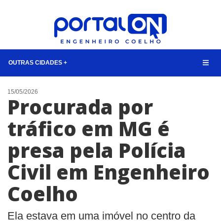
OUTRAS CIDADES +
NOTÍCIAS
15/05/2026
Procurada por
LISTA DIGITAL
tráfico em MG é
TELEFONES ÚTEIS
presa pela Polícia
CONTATO
ANUNCIE
Civil em Engenheiro
Coelho
BUSCAR
Ela estava em uma imóvel no centro da