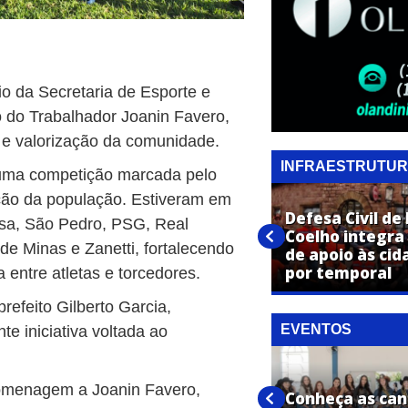
io da Secretaria de Esporte e
o do Trabalhador Joanin Favero,
 e valorização da comunidade.
INFRAESTRUTU
 uma competição marcada pelo
pação da população. Estiveram em
Defesa Civil de
sa, São Pedro, PSG, Real
Operação Tapa-Buraco é
Coelho integra
de Minas e Zanetti, fortalecendo
intensificada em Engenheiro
de apoio às cid
Coelho
por temporal
 entre atletas e torcedores.
refeito Gilberto Garcia,
EVENTOS
 iniciativa voltada ao
omenagem a Joanin Favero,
Expo Artur confirma shows de
Conheça as can