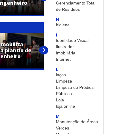
Engenheiro
Corte da Expo Engenheiro
Gerenciamento Total
Coelho 2026
de Resíduos
H
higiene
I
Identidade Visual
 mobiliza
Ilustrador
a plantio de
Rede Municipal de Engenheiro
Imobiliária
genheiro
Coelho retoma aulas do
Internet
segundo semestre
L
laços
Limpeza
Limpeza de Prédios
Públicos
Loja
loja online
M
Manutenção de Áreas
Verdes