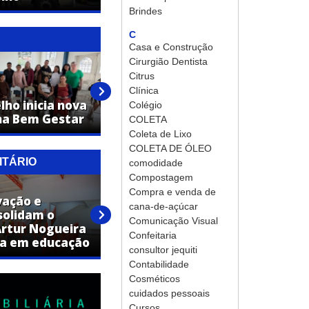
Brindes
C
Casa e Construção
Cirurgião Dentista
Citrus
Alegria, acolhimento e
Clínica
ho inicia nova
inclusão marcam Arraiá do
Colégio
na Bem Gestar
Caps de Engenheiro Coelho
COLETA
Coleta de Lixo
COLETA DE ÓLEO
ITÁRIO
comodidade
Compostagem
Compra e venda de
vação e
Vestibular de Medicina da
cana-de-açúcar
solidam o
UniFAJ abre inscrições para
Comunicação Visual
Artur Nogueira
nova turma com início em
Confeitaria
ia em educação
2027
consultor jequiti
Contabilidade
Cosméticos
cuidados pessoais
Cursos