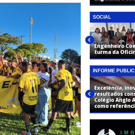
SOCIAL
Campanha do Agasalho 2026 é
lançada em Engenheiro
Engenheiro Coel
Coelho
turma da Ofici
INFORME PUBLIC
SUCESSO: Tradicional Festa
Excelência, ino
Junina do Colégio Anglo foi
resultados con
realizada no último sábado
Colégio Anglo 
(20) em Artur Nogueira
como referênc