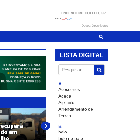
ENGENHEIRO COELHO
, SP
...
--°
--°
Dados: Open-Meteo
LISTA DIGITAL
Pesquisar
A
Acessórios
Adega
Agrícola
Arrendamento de
Terras
recupera
Homem é preso em flagrante
B
ado em
por furto de veículo em
bolo
lho
Engenheiro Coelho
bolo no pote