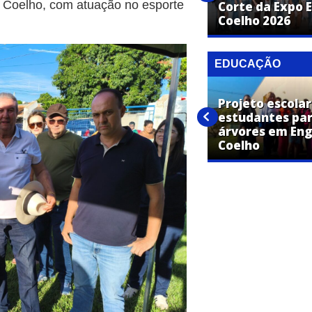
ro Coelho, com atuação no esporte
Mariana Fagundes e Ludmilla
Corte da Expo 
na mesma noite
Coelho 2026
EDUCAÇÃO
Projeto escolar
Educação de Engenheiro
estudantes par
Coelho realiza reunião de
árvores em En
alinhamento
Coelho