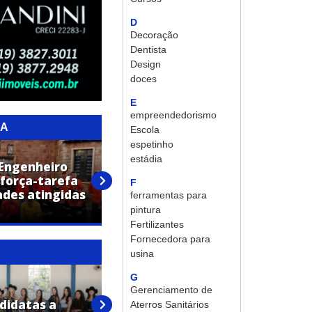
D
Decoração
Dentista
Design
doces
E
empreendedorismo
RA
Escola
espetinho
estádia
 Engenheiro
 força-tarefa
Campo de Malha de
F
ades atingidas
Engenheiro Coelho será
ferramentas para
revitalizado
pintura
Fertilizantes
Fornecedora para
usina
G
Doze candidatas são
Gerenciamento de
didatas a
definidas e disputarão a
Aterros Sanitários