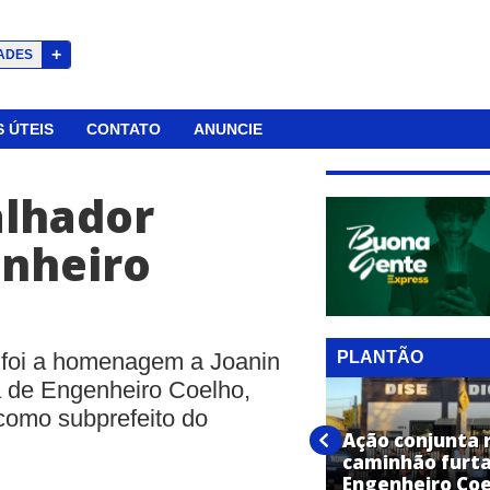
+
ADES
 ÚTEIS
CONTATO
ANUNCIE
alhador
nheiro
PLANTÃO
foi a homenagem a Joanin
ia de Engenheiro Coelho,
como subprefeito do
Mulher com mandado de
Ação conjunta 
prisão é capturada em
caminhão furt
Engenheiro Coelho
Engenheiro Coe