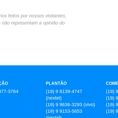
s feitos por nossos visitantes,
s não representam a opinião do
ÇÃO
PLANTÃO
COME
877-3764
(19) 9 8139-4747
(19) 
(nextel)
(19) 
(19) 9 9636-3293 (vivo)
(19) 
(19) 9 9153-5653
(19) 
(nextel)