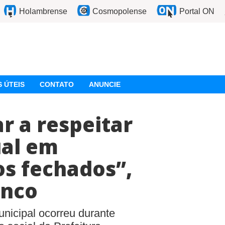
Holambrense
Cosmopolense
Portal ON
 ÚTEIS
CONTATO
ANUNCIE
r a respeitar
ual em
s fechados”,
anco
unicipal ocorreu durante