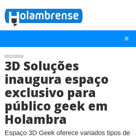
02/12/2018
3D Soluções
NOTÍCIAS
inaugura espaço
LISTA DIGITAL
exclusivo para
TELEFONES ÚTEIS
CONTATO
público geek em
ANUNCIE
Holambra
BUSCAR
Espaço 3D Geek oferece variados tipos de