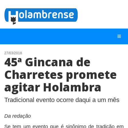
27/03/2018
45ª Gincana de
NOTÍCIAS
Charretes promete
LISTA DIGITAL
agitar Holambra
TELEFONES ÚTEIS
CONTATO
Tradicional evento ocorre daqui a um mês
ANUNCIE
Da redação
BUSCAR
Se tem um evento que é sinônimo de tradição em