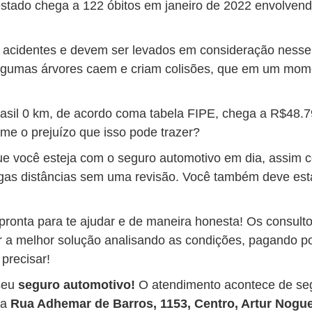
stado chega a 122 óbitos em janeiro de 2022 envolvend
 acidentes e devem ser levados em consideração nesse
algumas árvores caem e criam colisões, que em um mom
rasil 0 km, de acordo coma tabela FIPE, chega a R$48.
me o prejuízo que isso pode trazer?
ue você esteja com o seguro automotivo em dia, assim 
ngas distâncias sem uma revisão. Você também deve est
ronta para te ajudar e de maneira honesta! Os consulto
r a melhor solução analisando as condições, pagando po
precisar!
seu
seguro automotivo!
O atendimento acontece de seg
na
Rua Adhemar de Barros, 1153, Centro, Artur Nogue