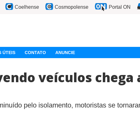
Coelhense
Cosmopolense
Portal ON
 ÚTEIS
CONTATO
ANUNCIE
vendo veículos chega 
iminuído pelo isolamento, motoristas se tornar