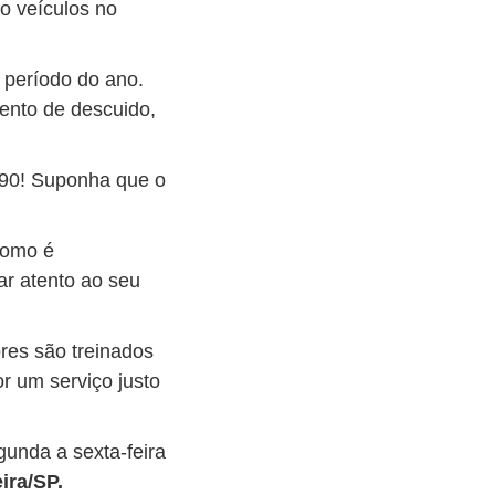
o veículos no
 período do ano.
ento de descuido,
790! Suponha que o
como é
ar atento ao seu
res são treinados
r um serviço justo
unda a sexta-feira
ira/SP.