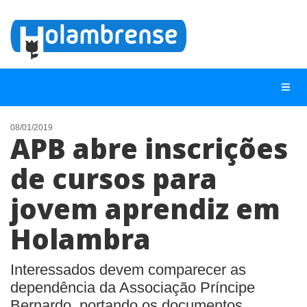
08/01/2019
APB abre inscrições
NOTÍCIAS
de cursos para
LISTA DIGITAL
jovem aprendiz em
TELEFONES ÚTEIS
CONTATO
Holambra
ANUNCIE
Interessados devem comparecer as
dependência da Associação Príncipe
BUSCAR
Bernardo, portando os documentos