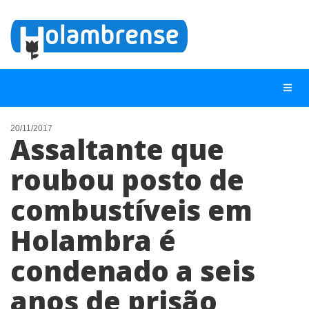
20/11/2017
Assaltante que
NOTÍCIAS
roubou posto de
LISTA DIGITAL
combustíveis em
TELEFONES ÚTEIS
CONTATO
Holambra é
ANUNCIE
condenado a seis
anos de prisão
BUSCAR