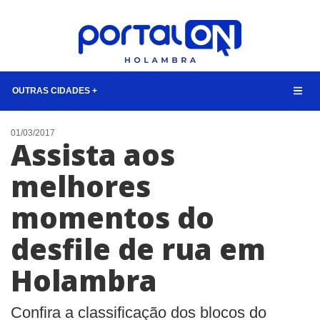
OUTRAS CIDADES +
NOTÍCIAS
01/03/2017
Assista aos
LISTA DIGITAL
melhores
TELEFONES ÚTEIS
momentos do
CONTATO
ANUNCIE
desfile de rua em
Holambra
BUSCAR
Confira a classificação dos blocos do