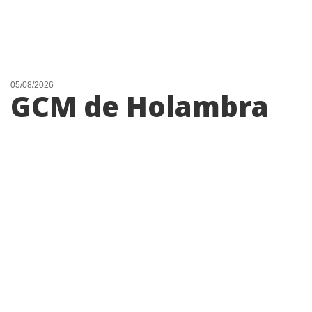
05/08/2026
GCM de Holambra
usa drone para
reforçar
fiscalização de
obras irregulares
no município
Da redação A Guarda Civil Municipal
(GCM) de Holambra utilizou uma Aeronave