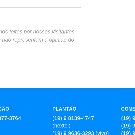
s feitos por nossos visitantes,
s não representam a opinião do
ÇÃO
PLANTÃO
COME
877-3764
(19) 9 8139-4747
(19) 
(nextel)
(19) 
(19) 9 9636-3293 (vivo)
(19) 