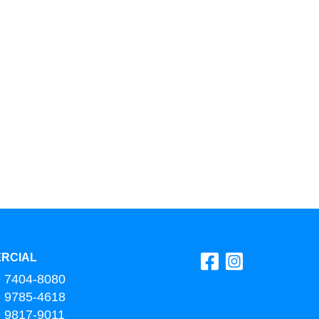
RCIAL
9 7404-8080
9 9785-4618
9 9817-9011