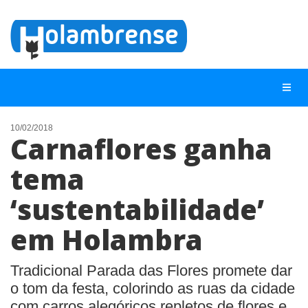
10/02/2018
Carnaflores ganha
NOTÍCIAS
tema
LISTA DIGITAL
‘sustentabilidade’
TELEFONES ÚTEIS
CONTATO
em Holambra
ANUNCIE
Tradicional Parada das Flores promete dar
o tom da festa, colorindo as ruas da cidade
BUSCAR
com carros alegóricos repletos de flores e