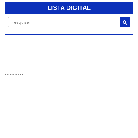
LISTA DIGITAL
Pesquisar
06/08/2026
Holambra realiza
campanha de
doação de sangue
nesta sexta-feira