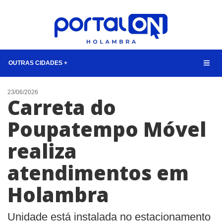
OUTRAS CIDADES +
NOTÍCIAS
23/06/2026
Carreta do
LISTA DIGITAL
Poupatempo Móvel
TELEFONES ÚTEIS
realiza
CONTATO
ANUNCIE
atendimentos em
Holambra
BUSCAR
Unidade está instalada no estacionamento