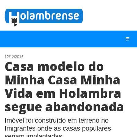
12/12/2016
Casa modelo do
NOTÍCIAS
Minha Casa Minha
LISTA DIGITAL
Vida em Holambra
TELEFONES ÚTEIS
CONTATO
segue abandonada
ANUNCIE
Imóvel foi construído em terreno no
Imigrantes onde as casas populares
BUSCAR
seriam implantadas