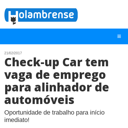
21/02/2017
Check-up Car tem
NOTÍCIAS
vaga de emprego
LISTA DIGITAL
para alinhador de
TELEFONES ÚTEIS
CONTATO
automóveis
ANUNCIE
Oportunidade de trabalho para início
imediato!
BUSCAR