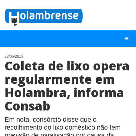
28/05/2018
Coleta de lixo opera
NOTÍCIAS
regularmente em
LISTA DIGITAL
Holambra, informa
TELEFONES ÚTEIS
CONTATO
Consab
ANUNCIE
Em nota, consórcio disse que o
recolhimento do lixo doméstico não tem
BUSCAR
previsão de paralisação por causa da