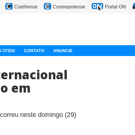
Coelhense
Cosmopolense
Portal ON
 ÚTEIS
CONTATO
ANUNCIE
ternacional
ão em
correu neste domingo (29)