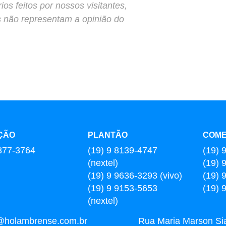
s feitos por nossos visitantes,
s não representam a opinião do
ÇÃO
PLANTÃO
COME
877-3764
(19) 9 8139-4747
(19) 
(nextel)
(19) 
(19) 9 9636-3293 (vivo)
(19) 
(19) 9 9153-5653
(19) 
(nextel)
l@holambrense.com.br
Rua Maria Marson Sia,