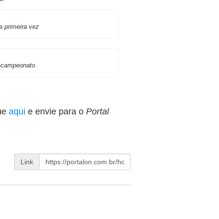
a primeira vez
e-campeonato
ue
aqui
e envie para o
Portal
Link