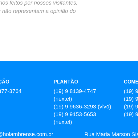
s feitos por nossos visitantes,
s não representam a opinião do
ÇÃO
PLANTÃO
COME
877-3764
(19) 9 8139-4747
(19) 
(nextel)
(19) 
(19) 9 9636-3293 (vivo)
(19) 
(19) 9 9153-5653
(19) 
(nextel)
l@holambrense.com.br
Rua Maria Marson Sia,