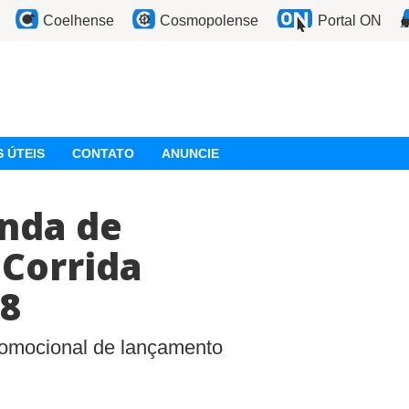
Coelhense
Cosmopolense
Portal ON
 ÚTEIS
CONTATO
ANUNCIE
nda de
 Corrida
8
romocional de lançamento