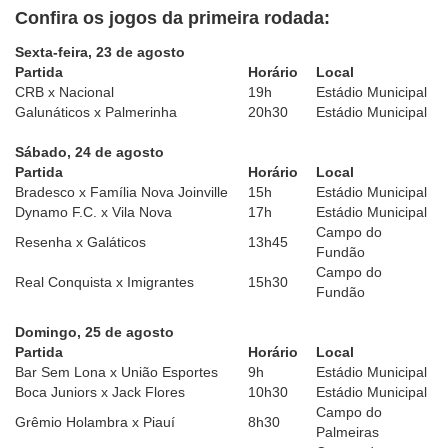
Confira os jogos da primeira rodada:
Sexta-feira, 23 de agosto
Partida
Horário
Local
CRB x Nacional
19h
Estádio Municipal
Galunáticos x Palmerinha
20h30
Estádio Municipal
Sábado, 24 de agosto
Partida
Horário
Local
Bradesco x Família Nova Joinville
15h
Estádio Municipal
Dynamo F.C. x Vila Nova
17h
Estádio Municipal
Campo do
Resenha x Galáticos
13h45
Fundão
Campo do
Real Conquista x Imigrantes
15h30
Fundão
Domingo, 25 de agosto
Partida
Horário
Local
Bar Sem Lona x União Esportes
9h
Estádio Municipal
Boca Juniors x Jack Flores
10h30
Estádio Municipal
Campo do
Grêmio Holambra x Piauí
8h30
Palmeiras