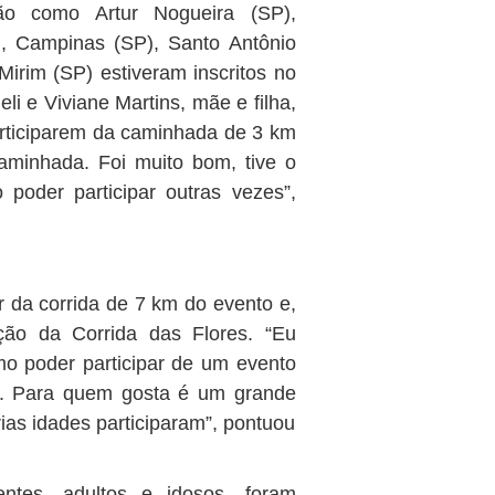
ão como Artur Nogueira (SP),
), Campinas (SP), Santo Antônio
rim (SP) estiveram inscritos no
i e Viviane Martins, mãe e filha,
rticiparem da caminhada de 3 km
caminhada. Foi muito bom, tive o
 poder participar outras vezes”,
par da corrida de 7 km do evento e,
ção da Corrida das Flores. “Eu
imo poder participar de um evento
ica. Para quem gosta é um grande
ias idades participaram”, pontuou
entes, adultos e idosos, foram