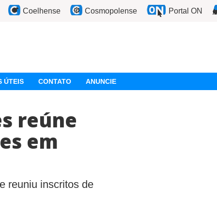
Coelhense
Cosmopolense
Portal ON
 ÚTEIS
CONTATO
ANUNCIE
es reúne
tes em
 reuniu inscritos de