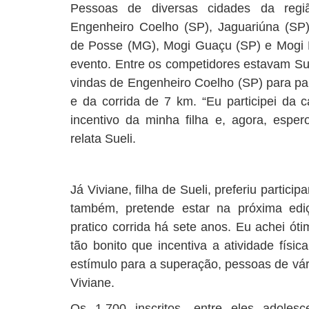
Pessoas de diversas cidades da regi
Engenheiro Coelho (SP), Jaguariúna (SP
de Posse (MG), Mogi Guaçu (SP) e Mogi Mi
evento. Entre os competidores estavam Suel
vindas de Engenheiro Coelho (SP) para pa
e da corrida de 7 km. “Eu participei da 
incentivo da minha filha e, agora, espero
relata Sueli.
Já Viviane, filha de Sueli, preferiu partici
também, pretende estar na próxima edi
pratico corrida há sete anos. Eu achei ót
tão bonito que incentiva a atividade fís
estímulo para a superação, pessoas de vár
Viviane.
Os 1.700 inscritos, entre eles adolesc