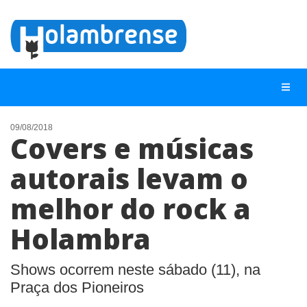
09/08/2018
Covers e músicas
NOTÍCIAS
autorais levam o
LISTA DIGITAL
melhor do rock a
TELEFONES ÚTEIS
CONTATO
Holambra
ANUNCIE
Shows ocorrem neste sábado (11), na
Praça dos Pioneiros
BUSCAR