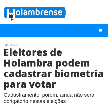
23/01/2018
Eleitores de
NOTÍCIAS
Holambra podem
LISTA DIGITAL
cadastrar biometria
TELEFONES ÚTEIS
CONTATO
para votar
ANUNCIE
Cadastramento, porém, ainda não será
obrigatório nestas eleições
BUSCAR