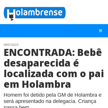
08/07/2023
ENCONTRADA: Bebê
NOTÍCIAS
desaparecida é
LISTA DIGITAL
localizada com o pai
TELEFONES ÚTEIS
CONTATO
em Holambra
ANUNCIE
Homem foi detido pela GM de Holambra e
será apresentado na delegacia. Criança
BUSCAR
passa bem