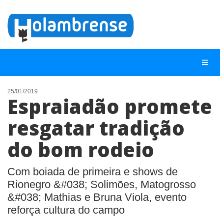
25/01/2019
Espraiadão promete
NOTÍCIAS
resgatar tradição
LISTA DIGITAL
do bom rodeio
TELEFONES ÚTEIS
CONTATO
Com boiada de primeira e shows de
ANUNCIE
Rionegro &#038; Solimões, Matogrosso
&#038; Mathias e Bruna Viola, evento
BUSCAR
reforça cultura do campo