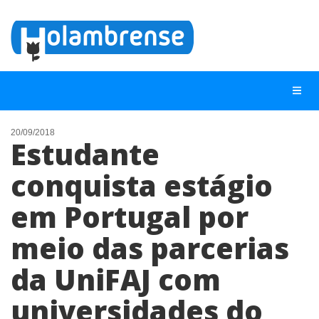
20/09/2018
Estudante
NOTÍCIAS
conquista estágio
LISTA DIGITAL
em Portugal por
TELEFONES ÚTEIS
CONTATO
meio das parcerias
ANUNCIE
da UniFAJ com
universidades do
BUSCAR