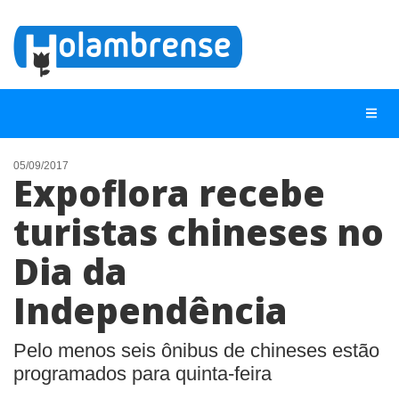
05/09/2017
Expoflora recebe
NOTÍCIAS
turistas chineses no
LISTA DIGITAL
Dia da
TELEFONES ÚTEIS
CONTATO
Independência
ANUNCIE
Pelo menos seis ônibus de chineses estão
programados para quinta-feira
BUSCAR