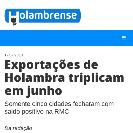
17/07/2018
Exportações de
NOTÍCIAS
Holambra triplicam
LISTA DIGITAL
em junho
TELEFONES ÚTEIS
CONTATO
Somente cinco cidades fecharam com
ANUNCIE
saldo positivo na RMC
BUSCAR
Da redação