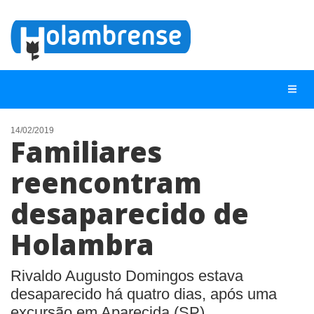
14/02/2019
Familiares
NOTÍCIAS
reencontram
LISTA DIGITAL
desaparecido de
TELEFONES ÚTEIS
CONTATO
Holambra
ANUNCIE
Rivaldo Augusto Domingos estava
desaparecido há quatro dias, após uma
BUSCAR
excursão em Aparecida (SP).