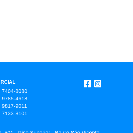
RCIAL
9 7404-8080
9 9785-4618
9 9817-9011
9 7133-8101
 501 - Piso Superior - Bairro São Vicente -