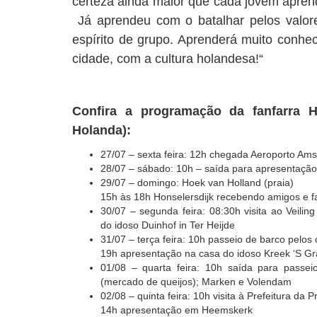
certeza ainda maior que cada jovem aprend
Já aprendeu com o batalhar pelos valor
espírito de grupo. Aprenderá muito conhe
cidade, com a cultura holandesa!“
Confira a programação da fanfarra H
Holanda):
27/07 – sexta feira: 12h chegada Aeroporto Am
28/07 – sábado: 10h – saída para apresentaçã
29/07 – domingo: Hoek van Holland (praia)
15h às 18h Honselersdijk recebendo amigos e fa
30/07 – segunda feira: 08:30h visita ao Veili
do idoso Duinhof in Ter Heijde
31/07 – terça feira: 10h passeio de barco pelos
19h apresentação na casa do idoso Kreek ‘S G
01/08 – quarta feira: 10h saída para pass
(mercado de queijos); Marken e Volendam
02/08 – quinta feira: 10h visita à Prefeitura da 
14h apresentação em Heemskerk