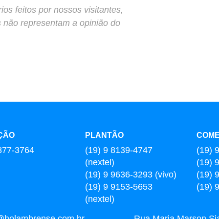
s feitos por nossos visitantes,
s não representam a opinião do
ÇÃO
PLANTÃO
COME
877-3764
(19) 9 8139-4747
(19) 
(nextel)
(19) 
(19) 9 9636-3293 (vivo)
(19) 
(19) 9 9153-5653
(19) 
(nextel)
l@holambrense.com.br
Rua Maria Marson Sia,