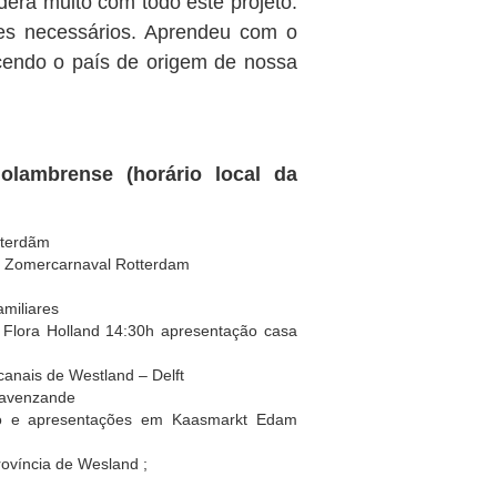
erá muito com todo este projeto.
es necessários. Aprendeu com o
cendo o país de origem de nossa
olambrense (horário local da
sterdãm
o Zomercarnaval Rotterdam
miliares
ng Flora Holland 14:30h apresentação casa
 canais de Westland – Delft
ravenzande
eio e apresentações em Kaasmarkt Edam
Província de Wesland ;