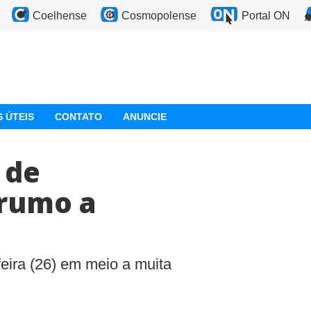
Coelhense
Cosmopolense
Portal ON
 ÚTEIS
CONTATO
ANUNCIE
 de
 rumo a
eira (26) em meio a muita