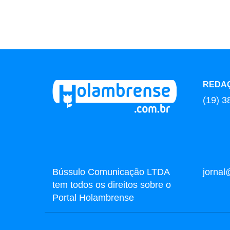
REDA
(19) 3
Bússulo Comunicação LTDA
jorna
tem todos os direitos sobre o
Portal Holambrense