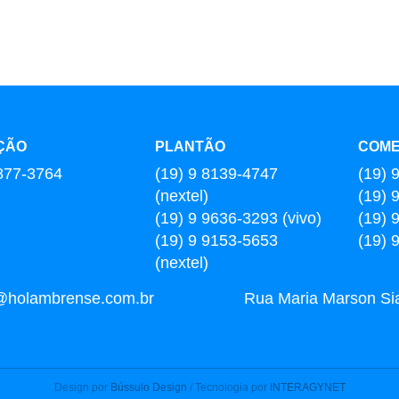
ÇÃO
PLANTÃO
COME
877-3764
(19) 9 8139-4747
(19) 
(nextel)
(19) 
(19) 9 9636-3293 (vivo)
(19) 
(19) 9 9153-5653
(19) 
(nextel)
l@holambrense.com.br
Rua Maria Marson Sia,
Design por
Bússulo Design
/ Tecnologia por
INTERAGYNET