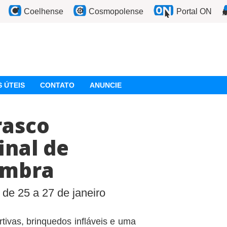
Coelhense
Cosmopolense
Portal ON
 ÚTEIS
CONTATO
ANUNCIE
rasco
inal de
ambra
 de 25 a 27 de janeiro
rtivas, brinquedos infláveis e uma