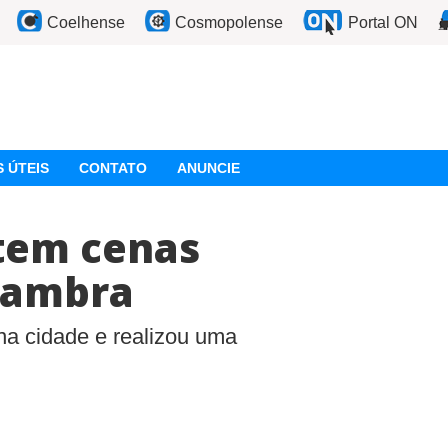
Coelhense
Cosmopolense
Portal ON
 ÚTEIS
CONTATO
ANUNCIE
 tem cenas
lambra
a cidade e realizou uma