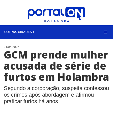
OUTRAS CIDADES +
NOTÍCIAS
21/05/2026
GCM prende mulher
LISTA DIGITAL
acusada de série de
TELEFONES ÚTEIS
furtos em Holambra
CONTATO
ANUNCIE
Segundo a corporação, suspeita confessou
os crimes após abordagem e afirmou
BUSCAR
praticar furtos há anos