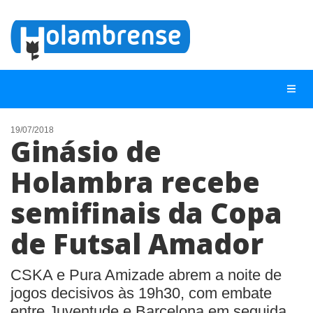
19/07/2018
Ginásio de
NOTÍCIAS
Holambra recebe
LISTA DIGITAL
semifinais da Copa
TELEFONES ÚTEIS
CONTATO
de Futsal Amador
ANUNCIE
CSKA e Pura Amizade abrem a noite de
jogos decisivos às 19h30, com embate
BUSCAR
entre Juventude e Barcelona em seguida