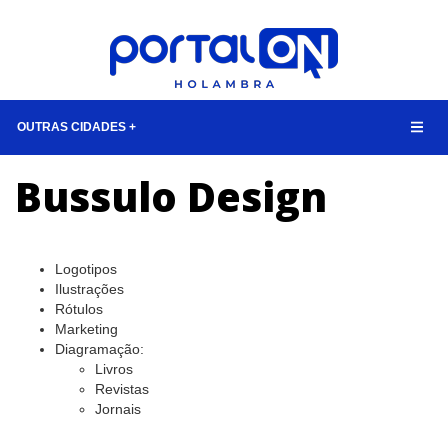
OUTRAS CIDADES +
Bussulo Design
NOTÍCIAS
LISTA DIGITAL
TELEFONES ÚTEIS
Logotipos
CONTATO
Ilustrações
Rótulos
ANUNCIE
Marketing
Diagramação:
Livros
BUSCAR
Revistas
Jornais