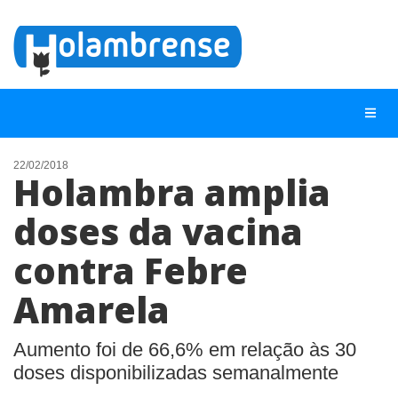
22/02/2018
Holambra amplia
NOTÍCIAS
doses da vacina
LISTA DIGITAL
contra Febre
TELEFONES ÚTEIS
CONTATO
Amarela
ANUNCIE
Aumento foi de 66,6% em relação às 30
doses disponibilizadas semanalmente
BUSCAR