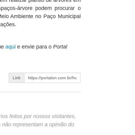
m realizar plantio de árvores em
espaços-árvore podem procurar o
Meio Ambiente no Paço Municipal
tações.
ue
aqui
e envie para o
Portal
Link
s feitos por nossos visitantes,
s não representam a opinião do