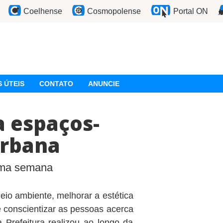
Coelhense
Cosmopolense
Portal ON
 ÚTEIS
CONTATO
ANUNCIE
 espaços-
urbana
tima semana
eio ambiente, melhorar a estética
e conscientizar as pessoas acerca
 Prefeitura realizou ao longo da