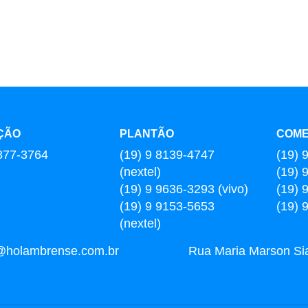
ÇÃO
PLANTÃO
COME
877-3764
(19) 9 8139-4747
(19) 
(nextel)
(19) 
(19) 9 9636-3293 (vivo)
(19) 
(19) 9 9153-5653
(19) 
(nextel)
l@holambrense.com.br
Rua Maria Marson Sia,