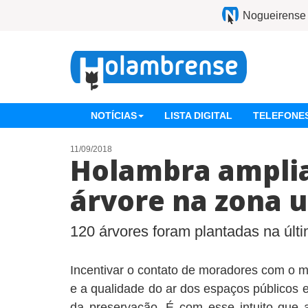
Nogueirense
NOTÍCIAS
LISTA DIGITAL
TELEFONES
11/09/2018
Holambra amplia
árvore na zona 
120 árvores foram plantadas na úl
Incentivar o contato de moradores com o m
e a qualidade do ar dos espaços públicos 
da preservação. É com esse intuito que a