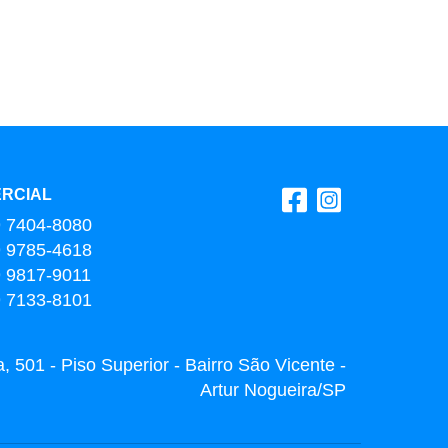
RCIAL
9 7404-8080
9 9785-4618
9 9817-9011
9 7133-8101
 501 - Piso Superior - Bairro São Vicente -
Artur Nogueira/SP