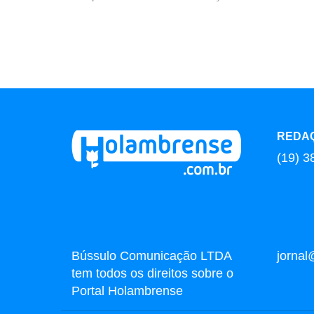
REDA
(19) 3
Bússulo Comunicação LTDA
jorna
tem todos os direitos sobre o
Portal Holambrense