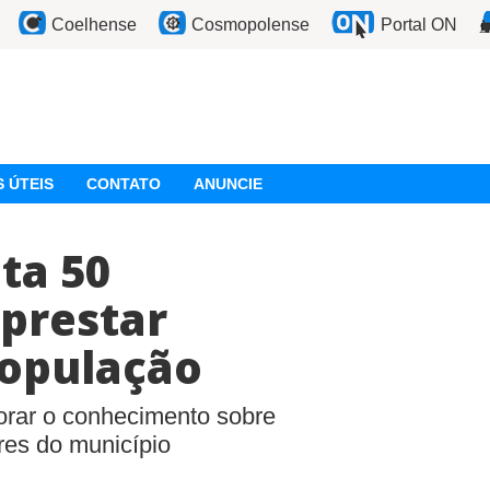
Coelhense
Cosmopolense
Portal ON
 ÚTEIS
CONTATO
ANUNCIE
ta 50
 prestar
população
orar o conhecimento sobre
res do município