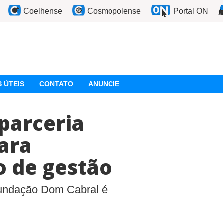
Coelhense
Cosmopolense
Portal ON
 ÚTEIS
CONTATO
ANUNCIE
parceria
para
 de gestão
Fundação Dom Cabral é