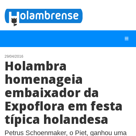
29/04/2016
Holambra
NOTÍCIAS
homenageia
LISTA DIGITAL
embaixador da
TELEFONES ÚTEIS
CONTATO
Expoflora em festa
ANUNCIE
típica holandesa
BUSCAR
Petrus Schoenmaker, o Piet, ganhou uma