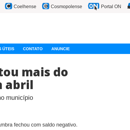
Coelhense
Cosmopolense
Portal ON
 ÚTEIS
CONTATO
ANUNCIE
tou mais do
 abril
no município
ambra fechou com saldo negativo.