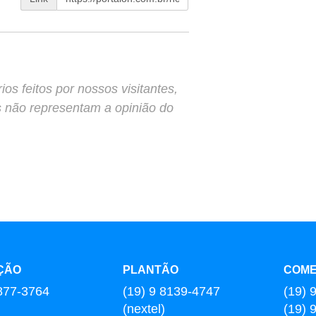
s feitos por nossos visitantes,
s não representam a opinião do
ÇÃO
PLANTÃO
COME
877-3764
(19) 9 8139-4747
(19) 
(nextel)
(19) 