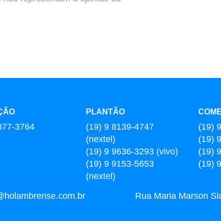
ÇÃO
PLANTÃO
COME
877-3764
(19) 9 8139-4747
(19) 
(nextel)
(19) 
(19) 9 9636-3293 (vivo)
(19) 
(19) 9 9153-5653
(19) 
(nextel)
l@holambrense.com.br
Rua Maria Marson Sia,