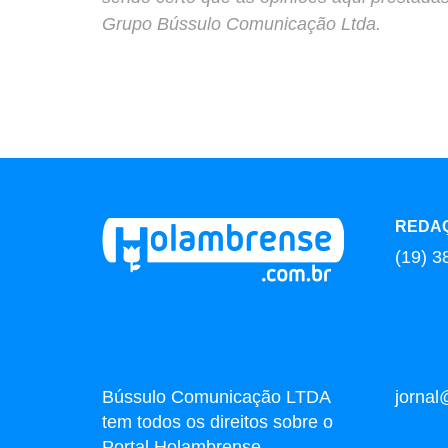
Grupo Bússulo Comunicação Ltda.
REDA
(19) 3
Bússulo Comunicação LTDA
jorna
tem todos os direitos sobre o
Portal Holambrense