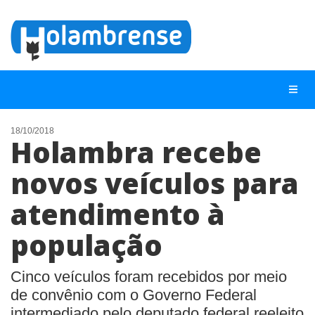
18/10/2018
Holambra recebe
NOTÍCIAS
novos veículos para
LISTA DIGITAL
atendimento à
TELEFONES ÚTEIS
CONTATO
população
ANUNCIE
Cinco veículos foram recebidos por meio
de convênio com o Governo Federal
BUSCAR
intermediado pelo deputado federal reeleito