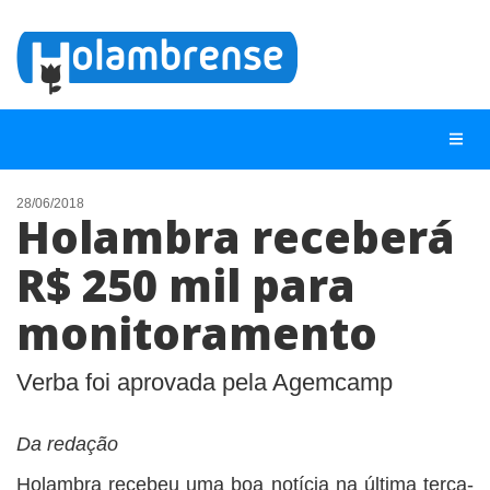
28/06/2018
Holambra receberá
NOTÍCIAS
R$ 250 mil para
LISTA DIGITAL
monitoramento
TELEFONES ÚTEIS
CONTATO
Verba foi aprovada pela Agemcamp
ANUNCIE
Da redação
BUSCAR
Holambra recebeu uma boa notícia na última terça-