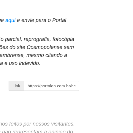
ue
aqui
e envie para o Portal
 parcial, reprografia, fotocópia
ções do site Cosmopolense sem
Holambrense, mesmo citando a
ia e uso indevido.
Link
s feitos por nossos visitantes,
s não representam a opinião do