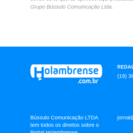
Grupo Bússulo Comunicação Ltda.
REDA
(19) 3
Bússulo Comunicação LTDA
jorna
tem todos os direitos sobre o
Portal Holambrense