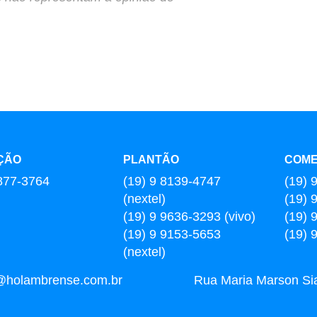
ÇÃO
PLANTÃO
COME
877-3764
(19) 9 8139-4747
(19) 
(nextel)
(19) 
(19) 9 9636-3293 (vivo)
(19) 
(19) 9 9153-5653
(19) 
(nextel)
l@holambrense.com.br
Rua Maria Marson Sia,