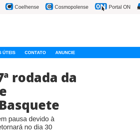
Coelhense
Cosmopolense
Portal ON
 ÚTEIS
CONTATO
ANUNCIE
7ª rodada da
ie
 Basquete
em pausa devido à
tornará no dia 30