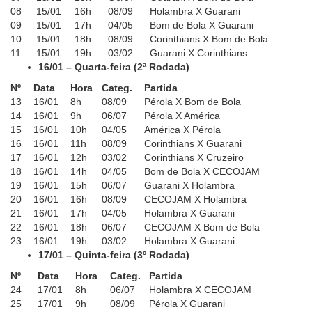
08
15/01
16h
08/09
Holambra X Guarani
09
15/01
17h
04/05
Bom de Bola X Guarani
10
15/01
18h
08/09
Corinthians X Bom de Bola
11
15/01
19h
03/02
Guarani X Corinthians
16/01 – Quarta-feira (2ª Rodada)
Nº
Data
Hora
Categ.
Partida
13
16/01
8h
08/09
Pérola X Bom de Bola
14
16/01
9h
06/07
Pérola X América
15
16/01
10h
04/05
América X Pérola
16
16/01
11h
08/09
Corinthians X Guarani
17
16/01
12h
03/02
Corinthians X Cruzeiro
18
16/01
14h
04/05
Bom de Bola X CECOJAM
19
16/01
15h
06/07
Guarani X Holambra
20
16/01
16h
08/09
CECOJAM X Holambra
21
16/01
17h
04/05
Holambra X Guarani
22
16/01
18h
06/07
CECOJAM X Bom de Bola
23
16/01
19h
03/02
Holambra X Guarani
17/01 – Quinta-feira (3º Rodada)
Nº
Data
Hora
Categ.
Partida
24
17/01
8h
06/07
Holambra X CECOJAM
25
17/01
9h
08/09
Pérola X Guarani