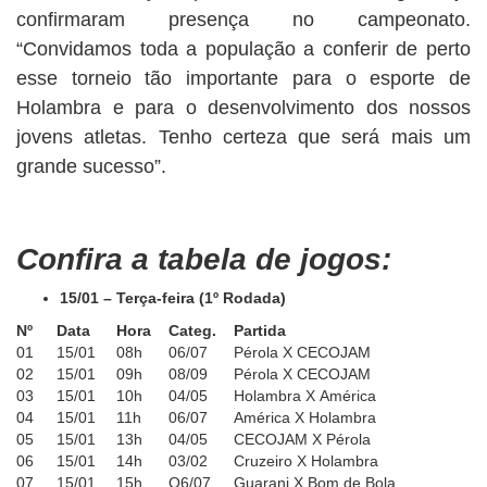
confirmaram presença no campeonato.
“Convidamos toda a população a conferir de perto
esse torneio tão importante para o esporte de
Holambra e para o desenvolvimento dos nossos
jovens atletas. Tenho certeza que será mais um
grande sucesso”.
Confira a tabela de jogos:
15/01 – Terça-feira (1º Rodada)
Nº
Data
Hora
Categ.
Partida
01
15/01
08h
06/07
Pérola X CECOJAM
02
15/01
09h
08/09
Pérola X CECOJAM
03
15/01
10h
04/05
Holambra X América
04
15/01
11h
06/07
América X Holambra
05
15/01
13h
04/05
CECOJAM X Pérola
06
15/01
14h
03/02
Cruzeiro X Holambra
07
15/01
15h
O6/07
Guarani X Bom de Bola