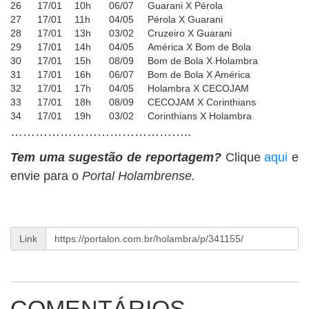
26
17/01
10h
06/07
Guarani X Pérola
27
17/01
11h
04/05
Pérola X Guarani
28
17/01
13h
03/02
Cruzeiro X Guarani
29
17/01
14h
04/05
América X Bom de Bola
30
17/01
15h
08/09
Bom de Bola X Holambra
31
17/01
16h
06/07
Bom de Bola X América
32
17/01
17h
04/05
Holambra X CECOJAM
33
17/01
18h
08/09
CECOJAM X Corinthians
34
17/01
19h
03/02
Corinthians X Holambra
……………………………………..
Tem uma sugestão de reportagem?
Clique
aqui
e
envie para o
Portal Holambrense.
Link
COMENTÁRIOS